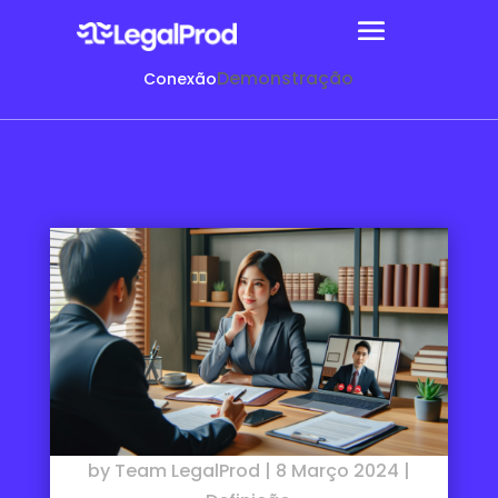
Demonstração
Conexão
by
Team LegalProd
|
8 Março 2024
|