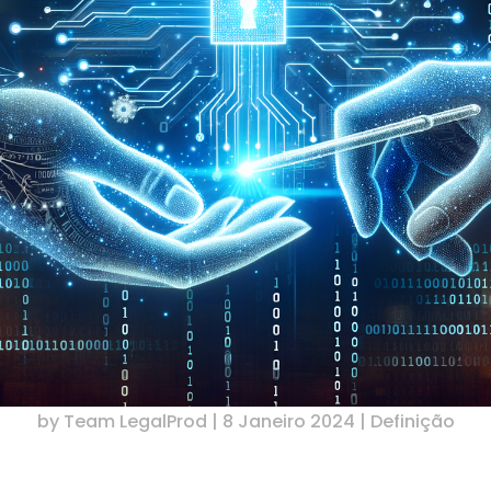
by
Team LegalProd
|
8 Janeiro 2024
|
Definição