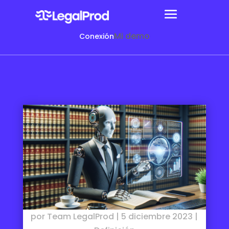
Mi demo
Conexión
por
Team LegalProd
|
5 diciembre 2023
|