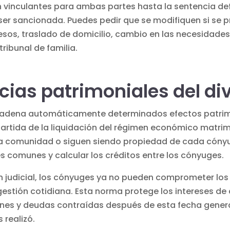
 vinculantes para ambas partes hasta la sentencia defi
ser sancionada. Puedes pedir que se modifiquen si se 
esos, traslado de domicilio, cambio en las necesidades d
ribunal de familia.
ias patrimoniales del di
ncadena automáticamente determinados efectos patrim
 partida de la liquidación del régimen económico matri
 la comunidad o siguen siendo propiedad de cada cóny
es comunes y calcular los créditos entre los cónyuges.
ción judicial, los cónyuges ya no pueden comprometer lo
 gestión cotidiana. Esta norma protege los intereses 
iones y deudas contraídas después de esta fecha gene
 realizó.