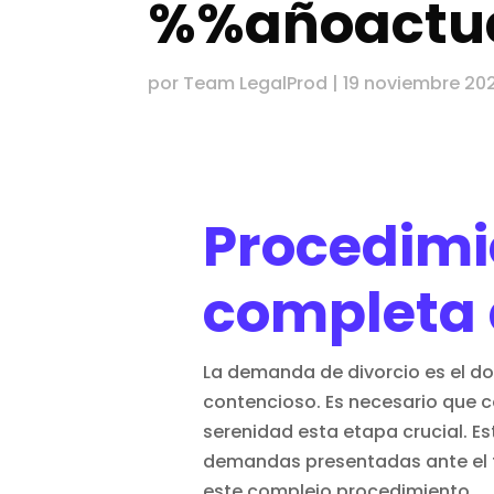
%%añoactu
por
Team LegalProd
|
19 noviembre 20
Procedimie
completa 
La demanda de divorcio es el do
contencioso. Es necesario que 
serenidad esta etapa crucial. E
demandas presentadas ante el tr
este complejo procedimiento.