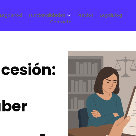
LegalProd
Funcionalidades
Precios
LegalBlog
Contacto
 cesión:
aber