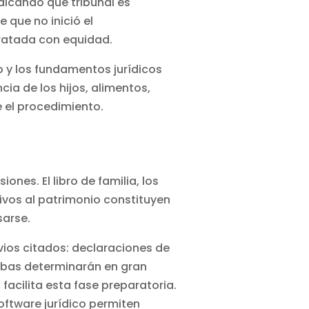
dicando qué tribunal es
 que no inició el
tratada con equidad.
o y los fundamentos jurídicos
ia de los hijos, alimentos,
e el procedimiento.
nes. El libro de familia, los
tivos al patrimonio constituyen
sarse.
vios citados: declaraciones de
uebas determinarán en gran
s
facilita esta fase preparatoria.
oftware jurídico
permiten