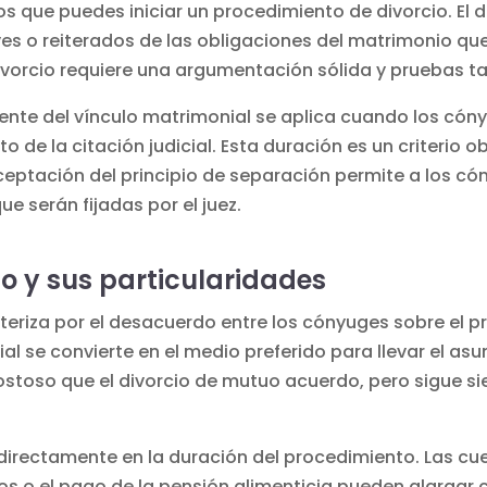
os que puedes iniciar un
procedimiento de divorcio
. El
s o reiterados de las obligaciones del matrimonio que
divorcio requiere una argumentación sólida y pruebas ta
nente del vínculo matrimonial se aplica cuando los cón
e la citación judicial. Esta duración es un criterio obj
ceptación del principio de separación permite a los cón
e serán fijadas por el juez.
so y sus particularidades
teriza por el desacuerdo entre los cónyuges sobre el pri
al se convierte en el medio preferido para llevar el asun
ostoso que el divorcio de mutuo acuerdo, pero sigue s
directamente en la duración del procedimiento. Las cue
ijos o el pago de la pensión alimenticia pueden alarga