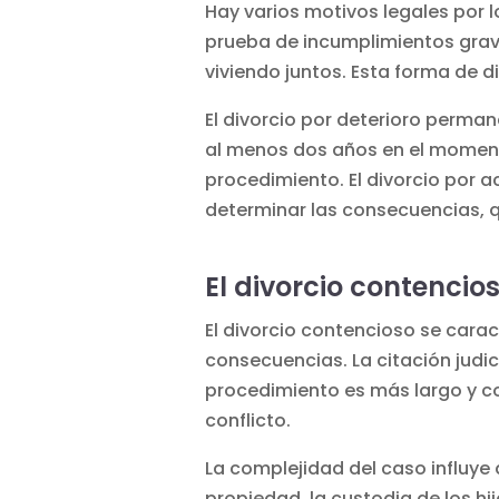
Hay varios motivos legales por l
prueba de incumplimientos grave
viviendo juntos. Esta forma de 
El divorcio por deterioro perma
al menos dos años en el momento d
procedimiento. El divorcio por a
determinar las consecuencias, qu
El divorcio contencio
El divorcio contencioso se carac
consecuencias. La citación judici
procedimiento es más largo y c
conflicto.
La complejidad del caso influye 
propiedad, la custodia de los h