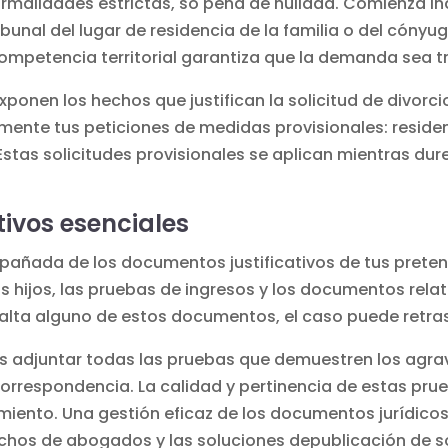
ormalidades estrictas, so pena de nulidad. Comienza in
unal del lugar de residencia de la familia o del cónyuge
ompetencia territorial garantiza que la demanda sea 
ponen los hechos que justifican la solicitud de divorci
ente tus peticiones de medidas provisionales: residenc
 Estas solicitudes provisionales se aplican mientras dur
tivos esenciales
pañada de los documentos justificativos de tus pretensio
s hijos, las pruebas de ingresos y los documentos rela
alta alguno de estos documentos, el caso puede retra
es adjuntar todas las pruebas que demuestren los agra
, correspondencia. La calidad y pertinencia de estas pr
miento. Una gestión eficaz
de los documentos jurídico
pachos de abogados
y las soluciones de
publicación de s