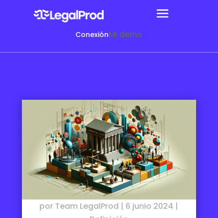
Mi demo
Conexión
por
Team LegalProd
|
6 junio 2024
|