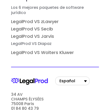
Los 6 mejores paquetes de software
jurídico
LegalProd VS zLawyer
LegalProd VS Secib
LegalProd VS Jarvis
LegalProd VS Diapaz
LegalProd VS Wolters Kluwer
Español
34 AV
CHAMPS ÉLYSÉES
75008 París
01 84 80 43 79