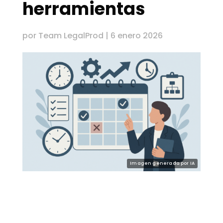
herramientas
por
Team LegalProd
|
6 enero 2026