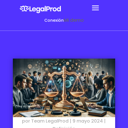
Mi demo
Conexión
por
Team LegalProd
|
9 mayo 2024
|