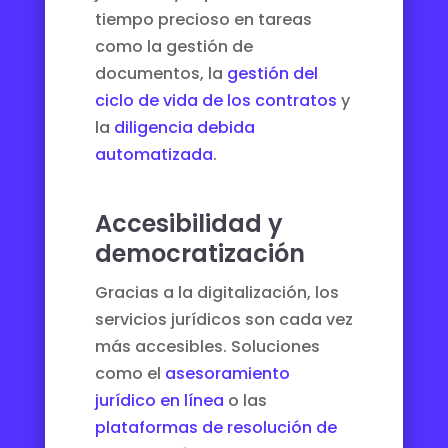
tiempo precioso en tareas
como la gestión de
documentos, la
gestión del
ciclo de vida de los contratos
y
la
diligencia debida
automatizada
.
Accesibilidad y
democratización
Gracias a la digitalización, los
servicios jurídicos son cada vez
más accesibles. Soluciones
como el
asesoramiento
jurídico en línea
o las
plataformas de resolución de