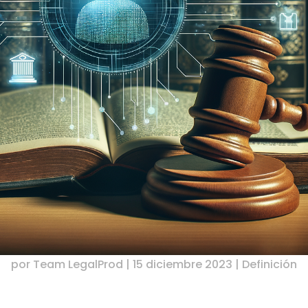
por
Team LegalProd
|
15 diciembre 2023
|
Definición