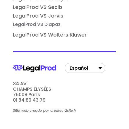
LegalProd VS Secib
LegalProd VS Jarvis
LegalProd VS Diapaz
LegalProd VS Wolters Kluwer
Español
34 AV
CHAMPS ÉLYSÉES
75008 París
01 84 80 43 79
Sitio web creado por createur2site.fr