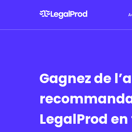
A
Gagnez de l’
recommanda
LegalProd en 