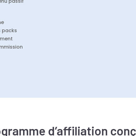
enu passif
he
s packs
lement
ommission
gramme d’affiliation con