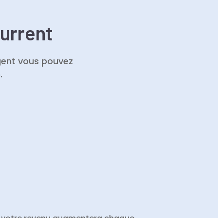
current
gent vous pouvez
.