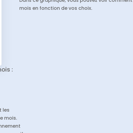
Dans ce graphique, vous pouvez voir comment
mois en fonction de vos choix.
ois :
t les
e mois.
onnement