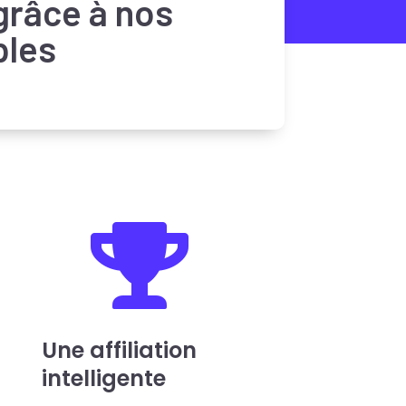
grâce à nos
ples

Une affiliation
intelligente