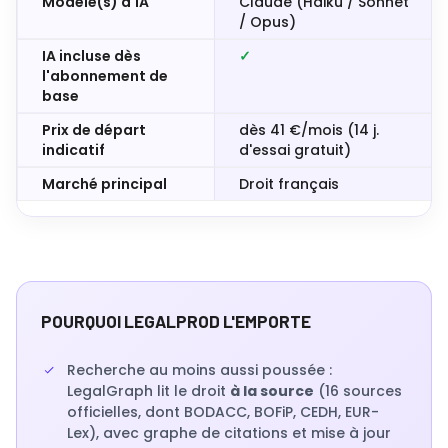
Modèle(s) d'IA
Claude (Haiku / Sonnet
/ Opus)
IA incluse dès
✓
l'abonnement de
base
Prix de départ
dès 41 €/mois (14 j.
indicatif
d'essai gratuit)
Marché principal
Droit français
POURQUOI LEGALPROD L'EMPORTE
Recherche au moins aussi poussée :
LegalGraph lit le droit
à la source
(16 sources
officielles, dont BODACC, BOFiP, CEDH, EUR-
Lex), avec graphe de citations et mise à jour