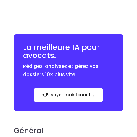
La meilleure IA pour
avocats.
Rédigez, analysez et gérez vos
dossiers 10× plus vite.
Essayer maintenant
Général