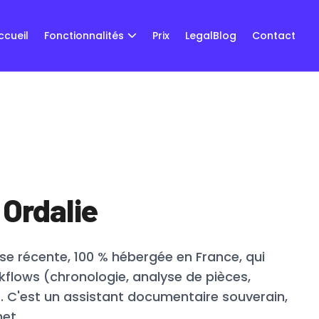
ccueil
Fonctionnalités
Prix
LegalBlog
Contact
 Ordalie
ise récente, 100 % hébergée en France, qui
kflows (chronologie, analyse de pièces,
es. C'est un assistant documentaire souverain,
et.