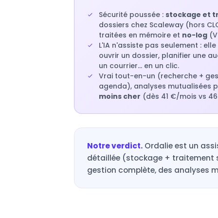
Sécurité poussée :
stockage et t
dossiers chez Scaleway (hors CLO
traitées en mémoire et
no-log
(Ve
L'IA n'assiste pas seulement : elle
ouvrir un dossier, planifier une a
un courrier… en un clic.
Vrai tout-en-un (recherche + ges
agenda), analyses mutualisées po
moins cher
(dès 41 €/mois vs 46
Notre verdict.
Ordalie est un assi
détaillée (stockage + traitement s
gestion complète, des analyses mu