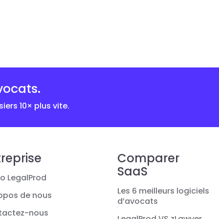
vocats.
iers 10× plus vite.
reprise
Comparer
SaaS
o LegalProd
Les 6 meilleurs logiciels
opos de nous
d’avocats
tactez-nous
LegalProd VS zLawyer