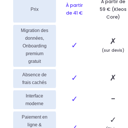
À partir de
À partir
59 € (Kleos
Prix
de 41 €
Core)
Migration des
données,
✗
✓
Onboarding
(sur devis)
premium
gratuit
Absence de
✓
✗
frais cachés
Interface
✓
-
moderne
✓
Paiement en
ligne &
✓