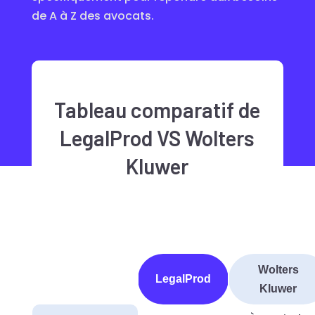
de A à Z des avocats.
Tableau comparatif de
LegalProd VS Wolters
Kluwer
Wolters
LegalProd
Kluwer