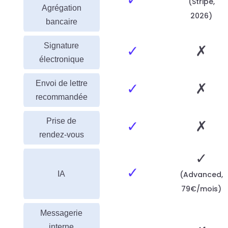
(Stripe,
Agrégation
2026)
bancaire
Signature
✓
✗
électronique
Envoi de lettre
✓
✗
recommandée
Prise de
✓
✗
rendez-vous
✓
✓
IA
(Advanced,
79€/mois)
Messagerie
interne