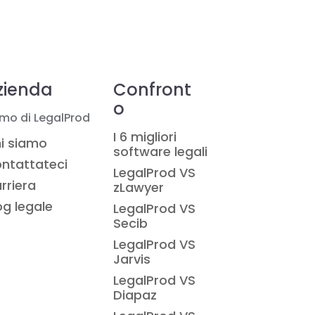
zienda
Confront
o
mo di LegalProd
I 6 migliori
i siamo
software legali
ntattateci
LegalProd VS
rriera
zLawyer
og legale
LegalProd VS
Secib
LegalProd VS
Jarvis
LegalProd VS
Diapaz