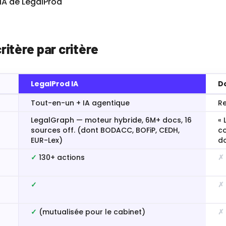
IA de LegalProd
ritère par critère
LegalProd IA
D
Tout-en-un + IA agentique
Re
LegalGraph — moteur hybride, 6M+ docs, 16
« 
sources off. (dont BODACC, BOFiP, CEDH,
co
EUR-Lex)
do
✓
130+ actions
✗
✓
✗
✓
(mutualisée pour le cabinet)
✗