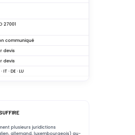
O 27001
on communiqué
r devis
r devis
 · IT · DE · LU
SUFFIRE
ment plusieurs juridictions
alien, allemand, luxembourgeois) au-