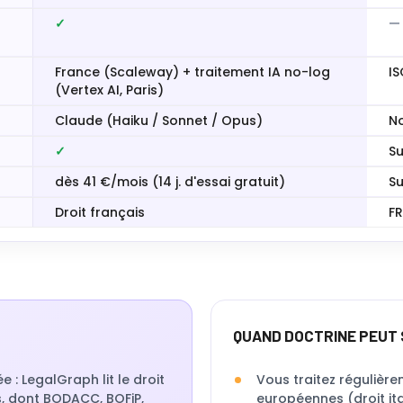
✓
—
France (Scaleway) + traitement IA no-log
IS
(Vertex AI, Paris)
Claude (Haiku / Sonnet / Opus)
N
✓
Su
dès 41 €/mois (14 j. d'essai gratuit)
Su
Droit français
FR
QUAND DOCTRINE PEUT 
: LegalGraph lit le droit
Vous traitez régulière
s, dont BODACC, BOFiP,
européennes (droit it