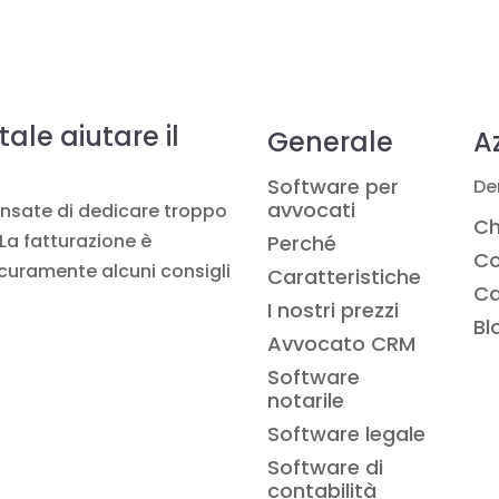
ale aiutare il
Generale
A
Software per
De
avvocati
ensate di dedicare troppo
Ch
La fatturazione è
Perché
Co
icuramente alcuni consigli
Caratteristiche
Ca
I nostri prezzi
Bl
Avvocato CRM
Software
notarile
Software legale
Software di
contabilità