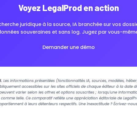
Voyez LegalProd en action
herche juridique à la source, IA branchée sur vos dossi
données souveraines et sans log. Jugez par vous-même
Demander une démo
t.
Les informations présentées (fonctionnalités IA, sources, modèles, héber
liquement accessibles sur les sites officiels de chaque éditeur à la date
euvent varier selon les offres et options souscrites ; lorsqu'une informa
e comme telle. Ce comparatif reflète une appréciation éditoriale de LegalPr
appartiennent à leurs détenteurs respectifs. Une inexactitude ? Écrivez-n