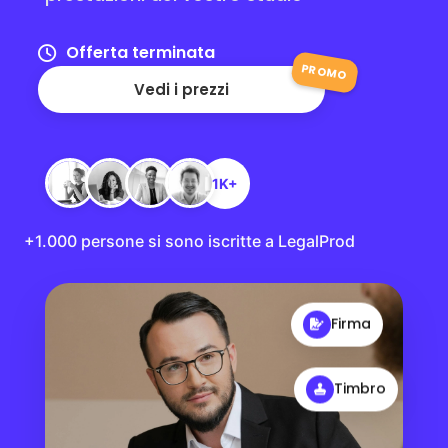
Offerta terminata
PROMO
Vedi i prezzi
1K+
+1.000 persone si sono iscritte a LegalProd
Firma
Timbro