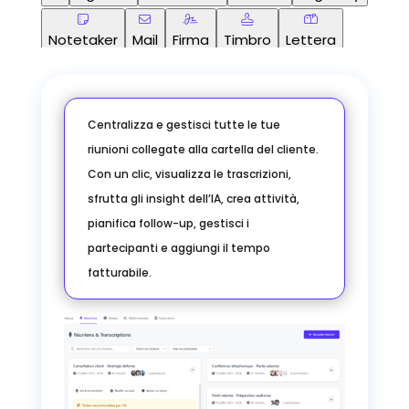
Notetaker
Mail
Firma
Timbro
Lettera
Cliente
IA
Agenda
Documenti
Centralizza e gestisci tutte le tue
Fattura
LegalDay
Notetaker
Mail
riunioni collegate alla cartella del cliente.
Con un clic, visualizza le trascrizioni,
Firma
Timbro
Lettera
Cliente
IA
sfrutta gli insight dell’IA, crea attività,
pianifica follow-up, gestisci i
Agenda
Documenti
Fattura
LegalDay
partecipanti e aggiungi il tempo
Notetaker
Mail
Firma
Timbro
Lettera
fatturabile.
Cliente