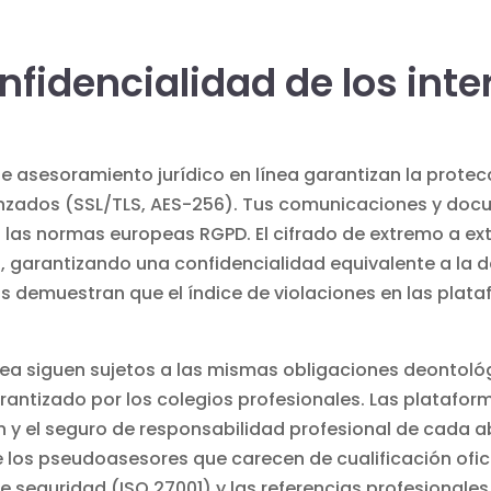
nfidencialidad de los int
e asesoramiento jurídico en línea garantizan la prote
nzados (SSL/TLS, AES-256). Tus comunicaciones y docu
 las normas europeas RGPD. El cifrado de extremo a ex
 garantizando una confidencialidad equivalente a la d
as demuestran que el índice de violaciones en las plat
ea siguen sujetos a las mismas obligaciones deontológi
rantizado por los colegios profesionales. Las plataf
n y el seguro de responsabilidad profesional de cada 
os pseudoasesores que carecen de cualificación oficia
de seguridad (ISO 27001) y las referencias profesional