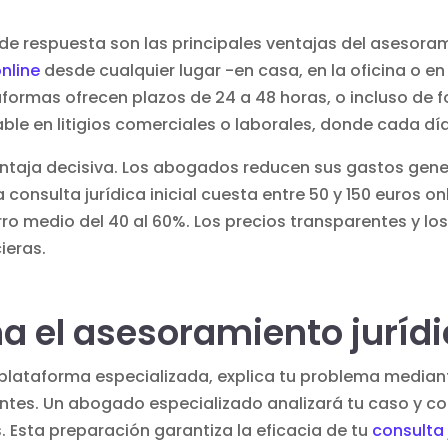
de respuesta son las principales ventajas del asesorami
nline
desde cualquier lugar -en casa, en la oficina o e
taformas ofrecen plazos de 24 a 48 horas, o incluso de
mable en litigios comerciales o laborales, donde cada dí
taja decisiva. Los abogados reducen sus gastos gener
na
consulta jurídica
inicial cuesta entre 50 y 150 euros onl
rro medio del 40 al 60%. Los precios transparentes y lo
ieras.
 el asesoramiento jurídic
plataforma especializada, explica tu problema mediant
ntes. Un abogado especializado analizará tu caso y co
. Esta preparación garantiza la eficacia de tu
consulta 