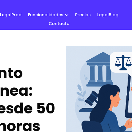
LegalProd
Funcionalidades
Precios
LegalBlog
Contacto
nto
ínea:
esde 50
 horas