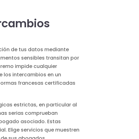
ercambios
cción de tus datos mediante
mentos sensibles transitan por
tremo impide cualquier
e los intercambios en un
aformas francesas certificadas
cas estrictas, en particular al
ormas serias comprueban
abogado asociado. Estas
l. Elige servicios que muestren
es de sus abogados.