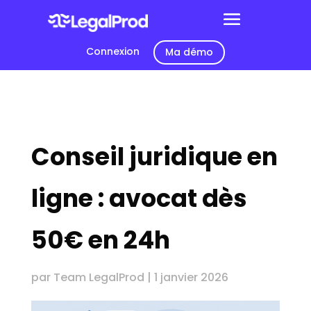
Connexion
Ma démo
Conseil juridique en
ligne : avocat dès
50€ en 24h
par
Team LegalProd
|
1 janvier 2026