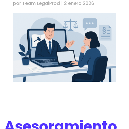
por
Team LegalProd
|
2 enero 2026
Asesoramiento