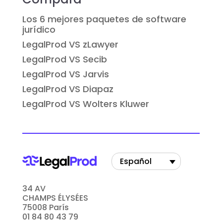
Los 6 mejores paquetes de software
jurídico
LegalProd VS zLawyer
LegalProd VS Secib
LegalProd VS Jarvis
LegalProd VS Diapaz
LegalProd VS Wolters Kluwer
Español
34 AV
CHAMPS ÉLYSÉES
75008 París
01 84 80 43 79