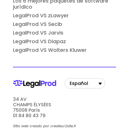
Los 6 mejores paquetes de software
jurídico
LegalProd VS zLawyer
LegalProd VS Secib
LegalProd VS Jarvis
LegalProd VS Diapaz
LegalProd VS Wolters Kluwer
Español
34 AV
CHAMPS ÉLYSÉES
75008 París
01 84 80 43 79
Sitio web creado por createur2site.fr