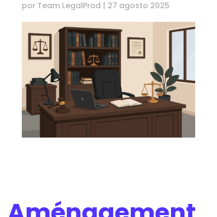
por
Team LegalProd
|
27 agosto 2025
Aménagement