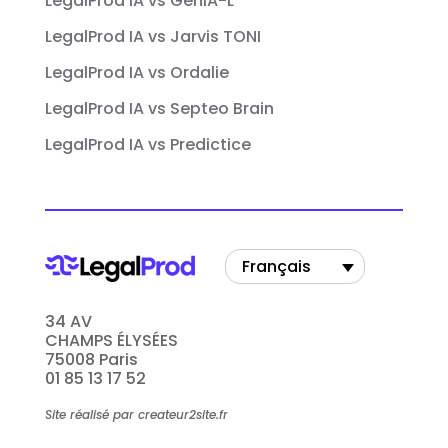
LegalProd IA vs GenIA-L
LegalProd IA vs Jarvis TONI
LegalProd IA vs Ordalie
LegalProd IA vs Septeo Brain
LegalProd IA vs Predictice
Français
34 AV
CHAMPS ÉLYSÉES
75008 Paris
01 85 13 17 52
Site réalisé par createur2site.fr