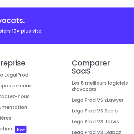
vocats.
iers 10× plus vite.
reprise
Comparer
SaaS
o LegalProd
Les 6 meilleurs logiciels
opos de nous
d’avocats
tactez-nous
LegalProd VS zLawyer
umentation
LegalProd VS Secib
ières
LegalProd VS Jarvis
iation
New
LegalProd VS Diapaz