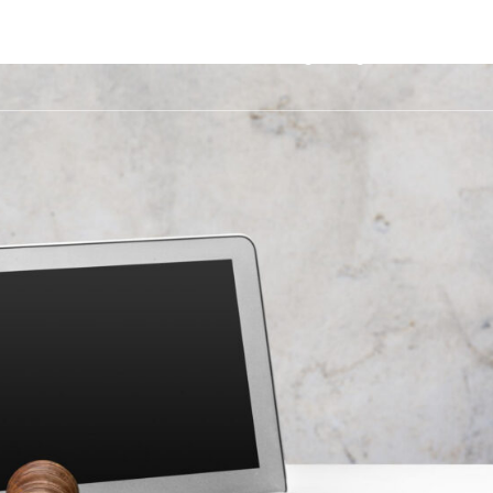
ccueil
Fonctionnalités
Prix
LegalBlog
Contact