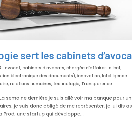
gie sert les cabinets d’avoca
3
|
avocat
,
cabinets d'avocats
,
chargée d'affaires
,
client
,
stion électronique des documents)
,
innovation
,
Intelligence
aire
,
relations humaines
,
technologie
,
Transparence
La semaine dernière je suis allé voir ma banque pour un
ires, je suis donc obligé de me représenter, je lui dis a
alProd, une startup qui développe...