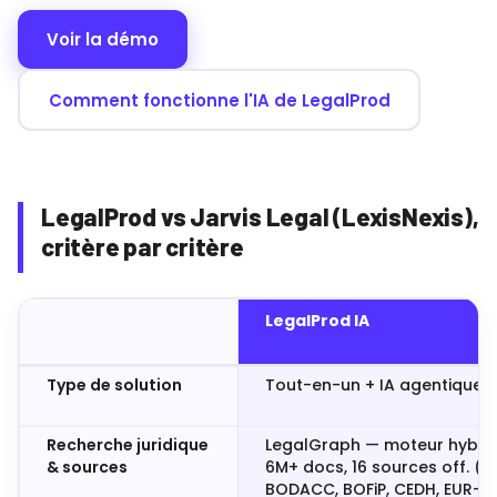
Voir la démo
Comment fonctionne l'IA de LegalProd
LegalProd vs Jarvis Legal (LexisNexis),
critère par critère
LegalProd IA
Type de solution
Tout-en-un + IA agentique
Recherche juridique
LegalGraph — moteur hybrid
& sources
6M+ docs, 16 sources off. (d
BODACC, BOFiP, CEDH, EUR-Le