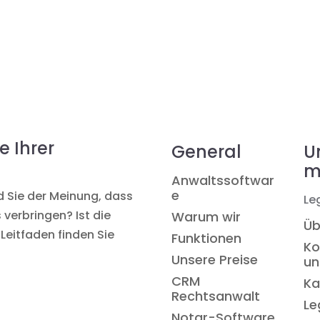
e Ihrer
General
U
m
Anwaltssoftwar
e
nd Sie der Meinung, dass
Le
 verbringen? Ist die
Warum wir
Üb
Leitfaden finden Sie
Funktionen
Ko
Unsere Preise
un
CRM
Ka
Rechtsanwalt
Le
Notar-Software