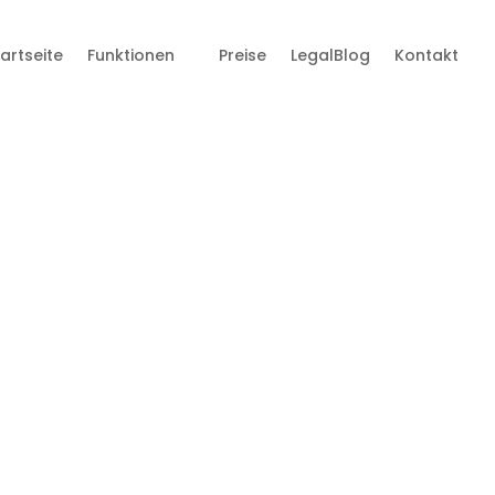
tartseite
Funktionen
Preise
LegalBlog
Kontakt
s. Jarvis