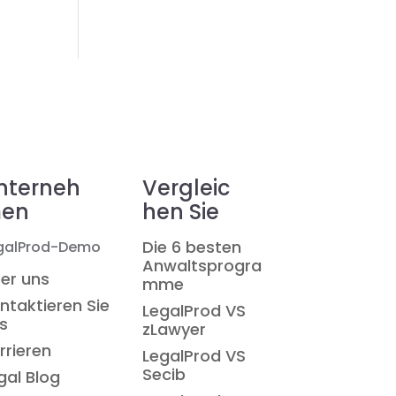
nterneh
Vergleic
en
hen Sie
Die 6 besten
galProd-Demo
Anwaltsprogra
er uns
mme
ntaktieren Sie
LegalProd VS
s
zLawyer
rrieren
LegalProd VS
Secib
gal Blog