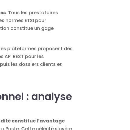
les
. Tous les prestataires
les normes ETSI pour
ation constitue un gage
cipales plateformes proposent des
es API REST pour les
is les dossiers clients et
nnel : analyse
idité constitue l’avantage
La Poste. Cette célérité s’avère