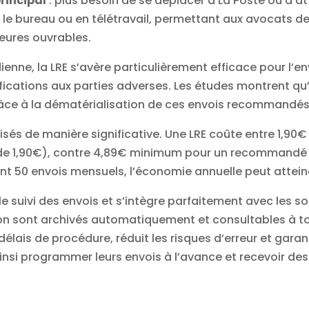
rincipal
: plus besoin de se déplacer à La Poste ou d’at
 le bureau ou en télétravail, permettant aux avocats de t
eures ouvrables.
dienne, la LRE s’avère particulièrement efficace pour l’
tifications aux parties adverses. Les études montrent q
râce à la dématérialisation de ces envois recommandés
és de manière significative. Une LRE coûte entre 1,90€ 
r de 1,90€), contre 4,89€ minimum pour un recommandé
ant 50 envois mensuels, l’économie annuelle peut attein
 le suivi des envois et s’intègre parfaitement avec les
so
ion sont archivés automatiquement et consultables à 
délais de procédure, réduit les
risques
d’erreur et garan
ainsi programmer leurs envois à l’avance et recevoir de