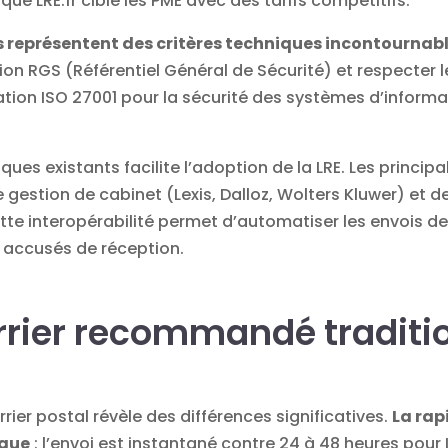
que LRE.fr cible les PME avec des tarifs compétitifs.
s représentent des critères techniques incontournab
tion RGS (Référentiel Général de Sécurité) et respecter 
ication ISO 27001 pour la sécurité des systèmes d’inform
idiques existants facilite l’adoption de la LRE. Les prin
 gestion de cabinet (Lexis, Dalloz, Wolters Kluwer) et d
e interopérabilité permet d’automatiser les envois depu
 accusés de réception.
rrier recommandé traditio
rier postal révèle des différences significatives.
La rap
ique
: l’envoi est instantané contre 24 à 48 heures pour 