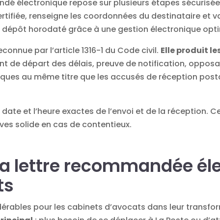
dé électronique
repose sur plusieurs étapes sécurisée
ifiée, renseigne les coordonnées du destinataire et va
 dépôt horodaté grâce à une
gestion électronique
opti
reconnue par l’article 1316-1 du Code civil.
Elle produit l
int de départ des délais, preuve de notification, opposab
ques au même titre que les accusés de réception posta
a date et l’heure exactes de l’envoi et de la réception. 
ves solide en cas de contentieux.
la lettre recommandée él
ts
idérables pour les cabinets d’avocats dans leur
transfo