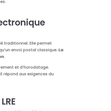
ues
.
ectronique
 traditionnel. Elle permet
qu’un envoi postal classique.
La
ion
.
ffrement et d’horodatage.
LRE répond aux exigences du
 LRE