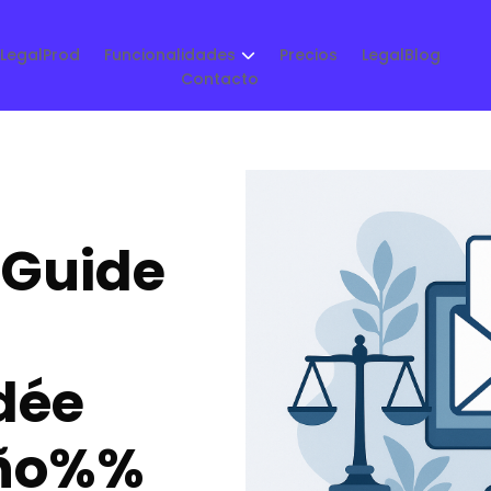
LegalProd
Funcionalidades
Precios
LegalBlog
Contacto
 Guide
dée
ño%%