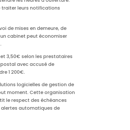
tendre les heures d’ouverture.
raiter leurs notifications
envoi de mises en demeure, de
u’un cabinet peut économiser
.
et 3,50€ selon les prestataires
 postal avec accusé de
dre 1 200€.
lutions logicielles
de gestion de
tout moment. Cette organisation
tit le respect des échéances
s alertes automatiques de