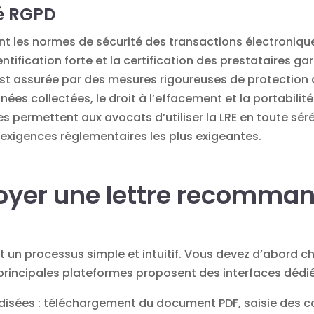
té RGPD
ent les normes de
sécurité des transactions
électroniques
tification forte et la certification des prestataires gar
st assurée par des mesures rigoureuses de
protection
ées collectées, le droit à l’effacement et la portabilit
es permettent aux avocats d’utiliser la LRE en toute sér
xigences réglementaires les plus exigeantes.
yer une lettre recomma
t un processus simple et intuitif. Vous devez d’abord cho
s principales plateformes proposent des
interfaces
dédié
disées : téléchargement du document PDF, saisie des c