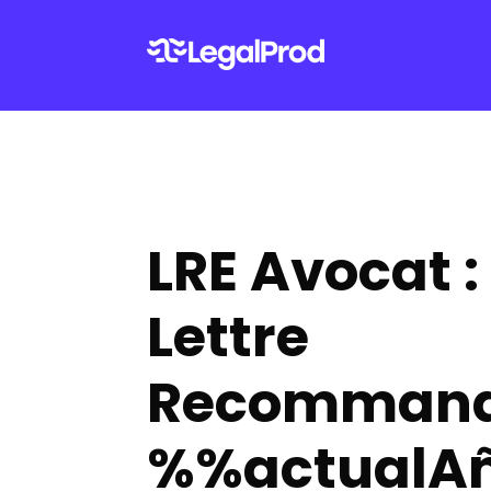
LRE Avocat :
Lettre
Recomman
%%actualA