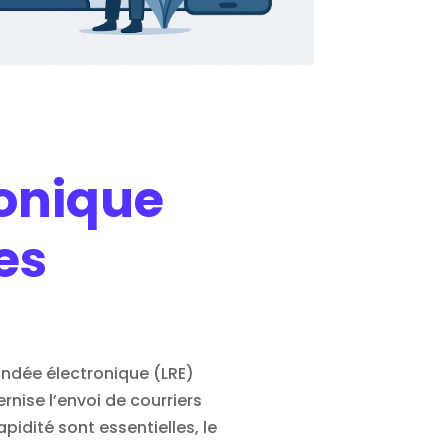
onique
es
andée électronique (LRE)
nise l’envoi de courriers
apidité sont essentielles, le