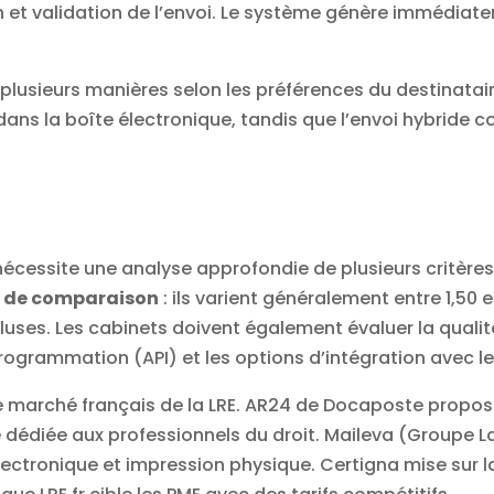
on et validation de l’envoi. Le système génère immédi
plusieurs manières selon les préférences du destinataire
dans la boîte électronique, tandis que l’envoi hybride 
 nécessite une analyse approfondie de plusieurs critères
t de comparaison
: ils varient généralement entre 1,50 e
luses. Les cabinets doivent également évaluer la qualité
rogrammation (API) et les options d’intégration avec leu
e marché français de la LRE.
AR24
de Docaposte propose
ce dédiée aux professionnels du droit. Maileva (Groupe L
lectronique et impression physique. Certigna mise sur l