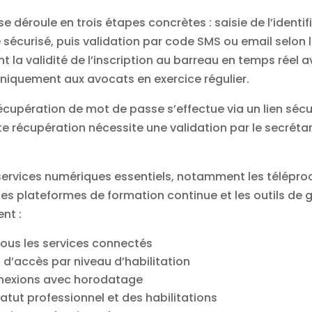
e déroule en trois étapes concrètes : saisie de l’identif
curisé, puis validation par code SMS ou email selon le
 la validité de l’inscription au barreau en temps réel 
 uniquement aux avocats en exercice régulier.
récupération de mot de passe s’effectue via un lien sécu
te récupération nécessite une validation par le secréta
services numériques essentiels, notamment les téléprocé
les plateformes de formation continue et les outils de 
ent :
tous les services connectés
 d’accès par niveau d’habilitation
nnexions avec horodatage
atut professionnel et des habilitations