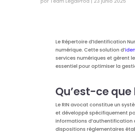
por
Team LegalProd
|
23 junio 2025
Le Répertoire d’Identification N
numérique. Cette solution d’
iden
services numériques et gèrent l
essentiel pour optimiser la gest
Qu’est-ce que 
Le RIN avocat constitue un syst
et développé spécifiquement pour 
informations d’authentification
dispositions réglementaires étab