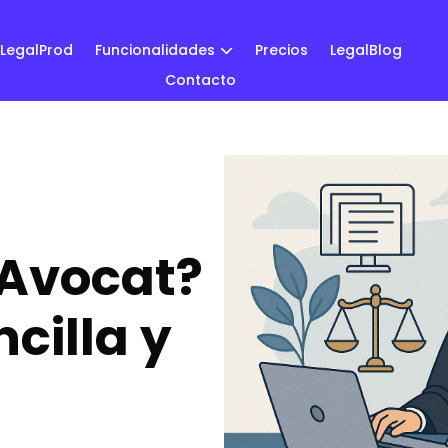
LegalProd
Funcionalidades
Precios
LegalBlog
Contacto
 Avocat?
cilla y