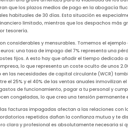
an que los plazos medios de pago en la abogacía fluct
les habituales de 30 días. Esta situación es especialm
inanciero limitado, mientras que los despachos más 
or tesorería.
 son considerables y mensurables. Tomemos el ejempl
euros: una tasa de impago del 7% representa una pérdi
ostes fijos. A esto hay que añadir el tiempo dedicado 
empresa, lo que representa un coste oculto de unos 2.0
 en las necesidades de capital circulante (WCR) también
re el 25% y el 40% de las ventas anuales inmovilizan el
 gastos de funcionamiento, pagar a tu personal y cum
en congeladas, lo que crea una tensión permanente en 
, las facturas impagadas afectan a las relaciones con l
cordatorios repetidos dañan la confianza mutua y te dis
ro clara y profesional es absolutamente necesaria si q