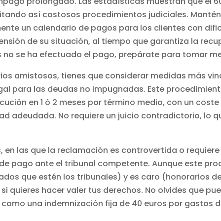
mpago prolongado. Las estadísticas muestran que el 6
tando así costosos procedimientos judiciales. Mantén
nte un calendario de pagos para los clientes con difi
ensión de su situación, al tiempo que garantiza la rec
as no se ha efectuado el pago, prepárate para tomar me
ios amistosos, tienes que considerar medidas más vin
egal para las deudas no impugnadas. Este procedimient
ución en 1 ó 2 meses por término medio, con un coste
dad adeudada. No requiere un juicio contradictorio, lo
 en las que la reclamación es controvertida o requiere
de pago ante el tribunal competente. Aunque este proc
os que estén los tribunales) y es caro (honorarios del
le si quieres hacer valer tus derechos. No olvides que p
sí como una indemnización fija de 40 euros por gastos 