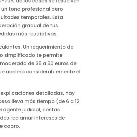
0-70% de los casos se resuelven
 un tono profesional pero
cultades temporales. Esta
uperación gradual de tus
didas más restrictivas.
culantes. Un requerimiento de
o simplificado te permite
 moderado de 35 a 50 euros de
 que acelera considerablemente el
 explicaciones detalladas, hay
eso lleva más tiempo (de 6 a 12
 agente judicial, costas
uedes reclamar intereses de
de cobro.