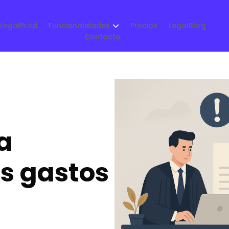
LegalProd
Funcionalidades
Precios
LegalBlog
Contacto
a
os gastos