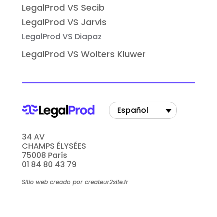
LegalProd VS Secib
LegalProd VS Jarvis
LegalProd VS Diapaz
LegalProd VS Wolters Kluwer
Español
34 AV
CHAMPS ÉLYSÉES
75008 París
01 84 80 43 79
Sitio web creado por createur2site.fr