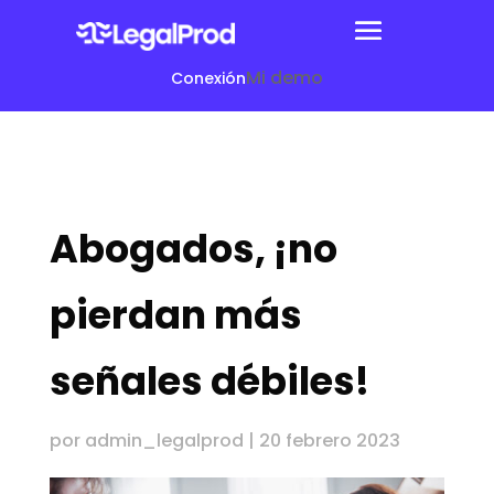
Mi demo
Conexión
Abogados, ¡no
pierdan más
señales débiles!
por
admin_legalprod
|
20 febrero 2023