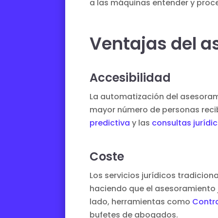
a las máquinas entender y proc
Ventajas del a
Accesibilidad
La automatización del asesorami
mayor número de personas recib
predictiva
y las
consultas jurídic
Coste
Los servicios jurídicos tradicio
haciendo que el asesoramiento j
lado, herramientas como
Contr
bufetes de abogados.