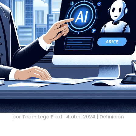
por
Team LegalProd
|
4 abril 2024
|
Definición