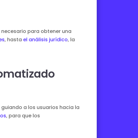
o necesario para obtener una
es
, hasta
el análisis jurídico
, la
tomatizado
 guiando a los usuarios hacia la
cos
, para que los