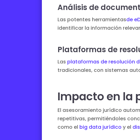
Análisis de documen
Las potentes herramientas
de e
identificar la información relev
Plataformas de resolu
Las
plataformas de resolución de
tradicionales, con sistemas auto
Impacto en la p
El asesoramiento jurídico automa
repetitivas, permitiéndoles con
como el
big data jurídico
y el
di