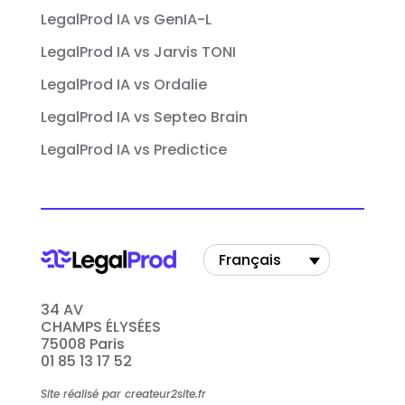
LegalProd IA vs GenIA-L
LegalProd IA vs Jarvis TONI
LegalProd IA vs Ordalie
LegalProd IA vs Septeo Brain
LegalProd IA vs Predictice
Français
34 AV
CHAMPS ÉLYSÉES
75008 Paris
01 85 13 17 52
Site réalisé par createur2site.fr