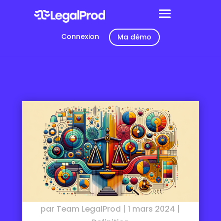
Connexion
Ma démo
par
Team LegalProd
|
1 mars 2024
|