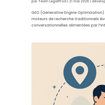
par
Team LegalProd
|
21 mai 2026
|
dévelo
GEO (Generative Engine Optimization) p
moteurs de recherche traditionnels é
conversationnelles alimentées par l’intel