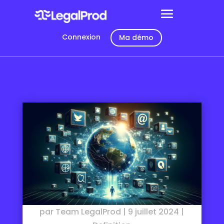
Connexion
Ma démo
par
Team LegalProd
|
9 juillet 2024
|