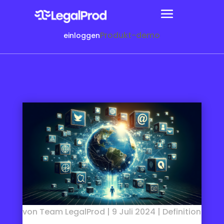
Produkt-demo
einloggen
von
Team LegalProd
|
9 Juli 2024
|
Definition