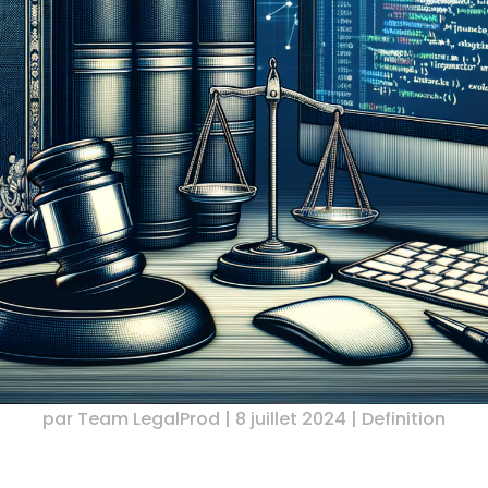
par
Team LegalProd
|
8 juillet 2024
|
Definition