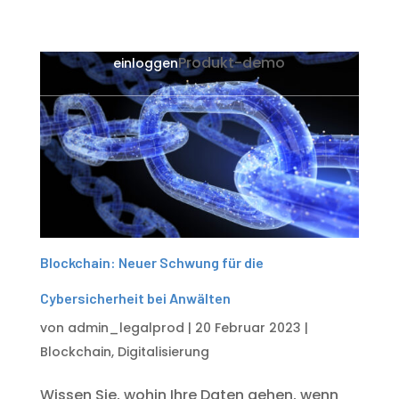
Produkt-demo
einloggen
Blockchain: Neuer Schwung für die
Cybersicherheit bei Anwälten
von
admin_legalprod
|
20 Februar 2023
|
Blockchain
,
Digitalisierung
Wissen Sie, wohin Ihre Daten gehen, wenn