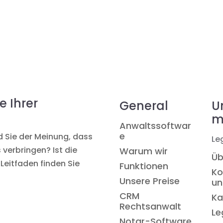
e Ihrer
General
U
m
Anwaltssoftwar
e
nd Sie der Meinung, dass
Le
 verbringen? Ist die
Warum wir
Üb
Leitfaden finden Sie
Funktionen
Ko
Unsere Preise
un
CRM
Ka
Rechtsanwalt
Le
Notar-Software