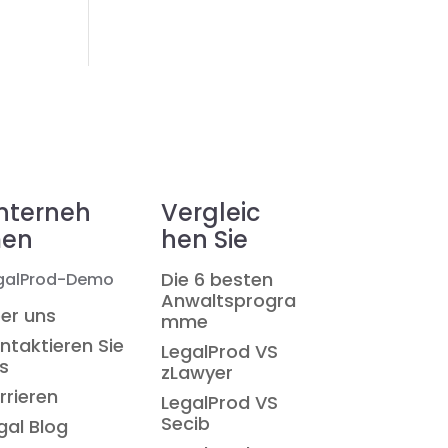
nterneh
Vergleic
en
hen Sie
Die 6 besten
galProd-Demo
Anwaltsprogra
er uns
mme
ntaktieren Sie
LegalProd VS
s
zLawyer
rrieren
LegalProd VS
Secib
gal Blog