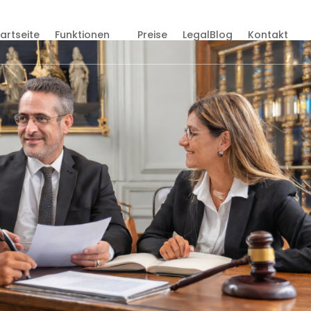
tartseite
Funktionen
Preise
LegalBlog
Kontakt