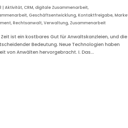
3
|
Aktivität
,
CRM
,
digitale Zusammenarbeit
,
sammenarbeit
,
Geschäftsentwicklung
,
Kontaktfreigabe
,
Marke
ement
,
Rechtsanwalt
,
Verwaltung
,
Zusammenarbeit
it ist ein kostbares Gut für Anwaltskanzleien, und die
 entscheidender Bedeutung. Neue Technologien haben
it von Anwälten hervorgebracht. I. Das...