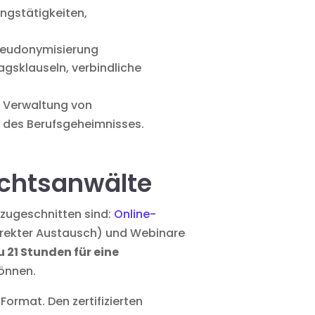
ungstätigkeiten,
Pseudonymisierung
gsklauseln, verbindliche
: Verwaltung von
 des Berufsgeheimnisses.
echtsanwälte
zugeschnitten sind:
Online-
irekter Austausch) und Webinare
u 21 Stunden für eine
können.
Format. Den zertifizierten