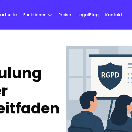
tartseite
Funktionen
Preise
LegalBlog
Kontakt
ulung
er
eitfaden