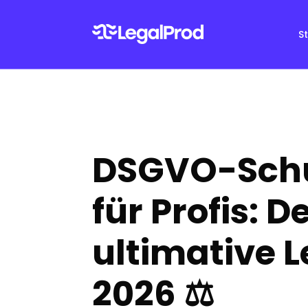
S
DSGVO-Sch
für Profis: D
ultimative L
2026 ⚖️