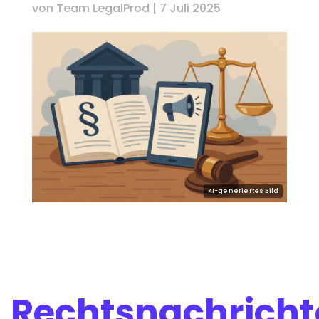
von
Team LegalProd
|
7 Juli 2025
Rechtsnachricht