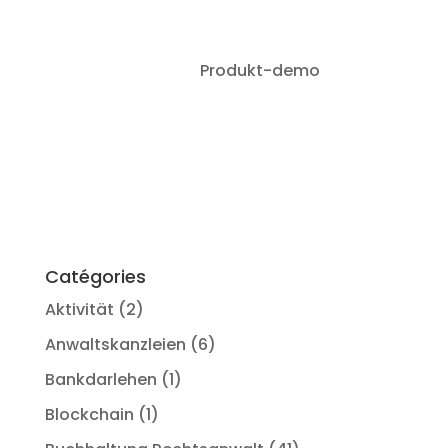
LegalProd KI vs.
Produkt-demo
einloggen
Secib (Septeo
Brain)
Catégories
Aktivität
(2)
Anwaltskanzleien
(6)
Bankdarlehen
(1)
Blockchain
(1)