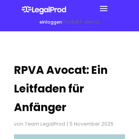
Produkt-demo
einloggen
RPVA Avocat: Ein
Leitfaden für
Anfänger
von
Team LegalProd
|
5 November 2025