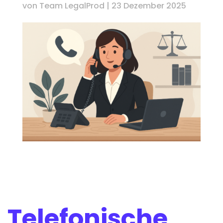
von
Team LegalProd
|
23 Dezember 2025
Telefonische