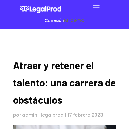
Mi demo
Conexión
Atraer y retener el
talento: una carrera de
obstáculos
por
admin_legalprod
|
17 febrero 2023