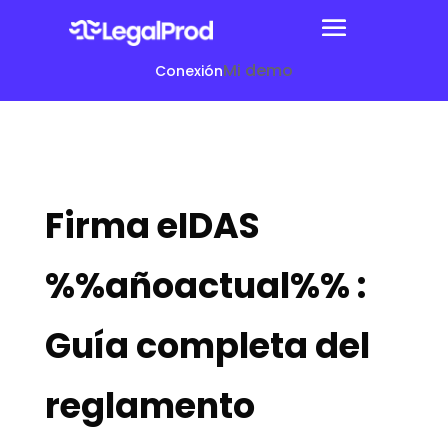
Mi demo
Conexión
Firma eIDAS
%%añoactual%% :
Guía completa del
reglamento