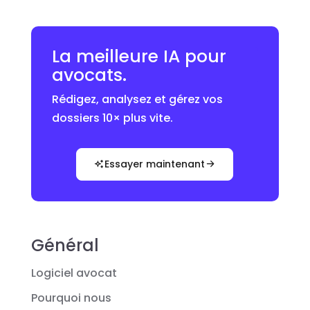
La meilleure IA pour
avocats.
Rédigez, analysez et gérez vos
dossiers 10× plus vite.
Essayer maintenant
Général
Logiciel avocat
Pourquoi nous