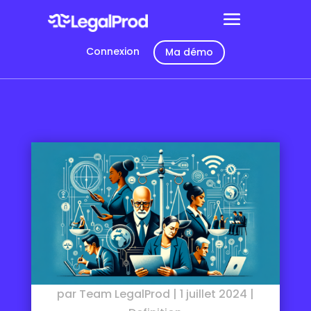
Connexion
Ma démo
par
Team LegalProd
|
1 juillet 2024
|