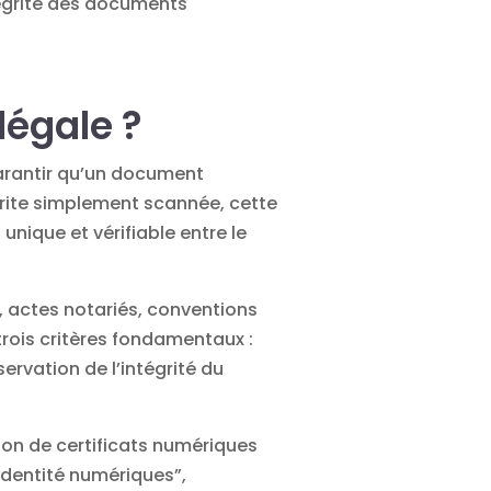
ntégrité des documents
légale ?
garantir qu’un document
rite simplement scannée, cette
nique et vérifiable entre le
, actes notariés, conventions
trois critères fondamentaux :
servation de l’intégrité du
tion de certificats numériques
’identité numériques”,