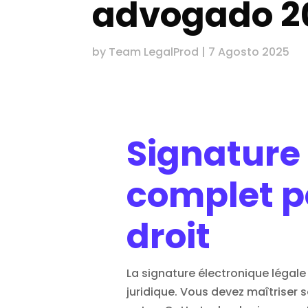
advogado 2
by
Team LegalProd
|
7 Agosto 2025
Signature 
complet po
droit
La
signature électronique
légale
juridique. Vous devez maîtriser 