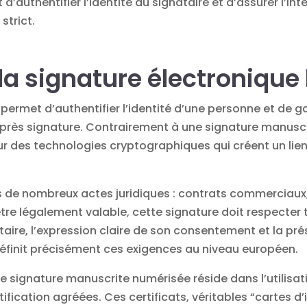
d’authentifier l’identité du signataire et d’assurer l’i
strict.
a signature électronique 
 permet d’authentifier l’identité d’une personne et de 
après signature. Contrairement à une signature manusc
r des technologies cryptographiques qui créent un lien u
ns de nombreux actes juridiques : contrats commerciaux
re légalement valable, cette signature doit respecter 
ataire, l’expression claire de son consentement et la pré
éfinit précisément ces exigences au niveau européen.
ne signature manuscrite numérisée réside dans l’utilisa
tification agréées. Ces certificats, véritables “cartes d