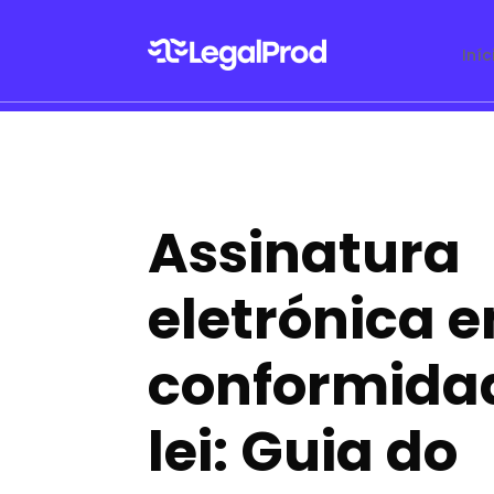
Iníc
Assinatura
eletrónica 
conformida
lei: Guia do