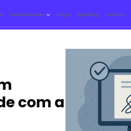
io
Funcionalidades
Preços
LegalBlog
Contacto
em
de com a