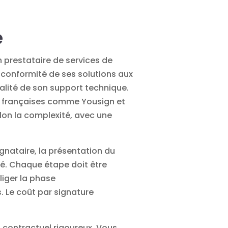
e
n prestataire de services de
la conformité de ses solutions aux
alité de son support technique.
ns françaises comme Yousign et
lon la complexité, avec une
gnataire, la présentation du
sé. Chaque étape doit être
liger la phase
. Le coût par signature
t contractuel
rigoureux. Vous