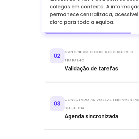
colegas em contexto. A informaçã
permanece centralizada, acessível
clara para toda a equipa.
MANTENHAM O CONTROLO SOBRE O
02
TRABALHO
Validação de tarefas
Validem o trabalho dos vossos
colaboradores num piscar de olhos
tarefas terminadas sobem num pai
CONECTADO ÀS VOSSAS FERRAMENTA
03
dedicado para aprovação, garant
DIA-A-DIA
um controlo de qualidade constan
Agenda sincronizada
uma supervisão eficaz do avanço 
processos.
Nunca mais percam um prazo. Co