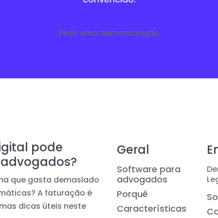
Pedir uma demonstração
gital pode
Geral
E
de advogados?
Software para
De
advogados
Le
Acha que gasta demasiado
máticas? A faturação é
Porquê
So
mas dicas úteis neste
Características
Co