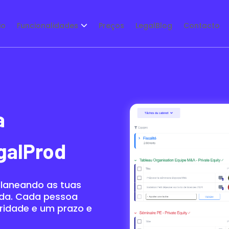
io
Funcionalidades
Preços
LegalBlog
Contacto
a
galProd
planeando as tuas
uida. Cada pessoa
oridade e um prazo e