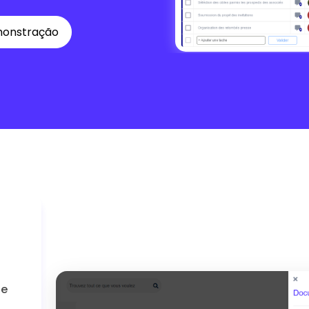
monstração
de