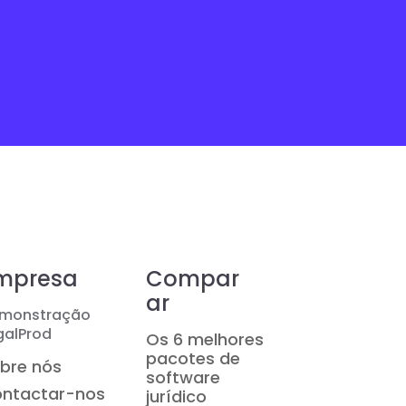
mpresa
Compar
ar
monstração
galProd
Os 6 melhores
pacotes de
bre nós
software
ntactar-nos
jurídico