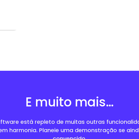
refa
e ou
o
a a
 as
sos.
sso
 os
E muito mais…
ftware está repleto de muitas outras funcionalid
 em harmonia. Planeie uma demonstração se aind
convencido.