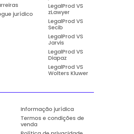
rreiras
LegalProd VS
zLawyer
ogue jurídico
LegalProd VS
Secib
LegalProd VS
Jarvis
LegalProd VS
Diapaz
LegalProd VS
Wolters Kluwer
Informação jurídica
Termos e condições de
venda
Política de privacidade