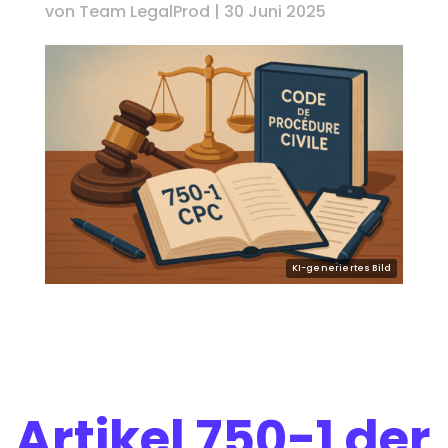
von
Team LegalProd
|
30 Juni 2025
Artikel 750-1 der