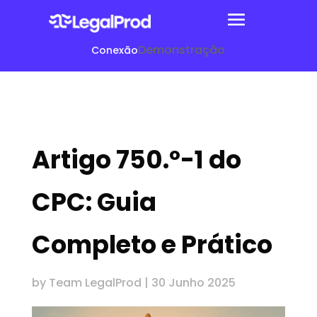
Demonstração
Conexão
Artigo 750.º-1 do
CPC: Guia
Completo e Prático
by
Team LegalProd
|
30 Junho 2025