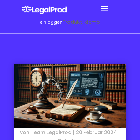
Produkt-demo
einloggen
von
Team LegalProd
|
20 Februar 2024
|