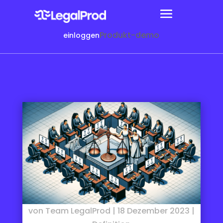
Produkt-demo
einloggen
von
Team LegalProd
|
18 Dezember 2023
|